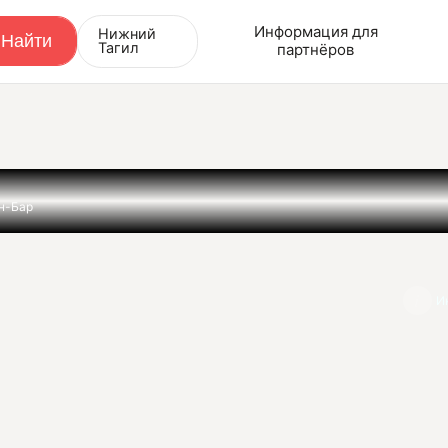
Информация для
Нижний
Тагил
партнёров
н-Бар
И